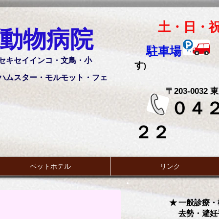
土・日・
動物病院
駐車場
セキセイインコ・文鳥・小
す
)
ムスター・
モルモット・フェ
〒203-003
０４２
２２
ペットホテル
リンク
★ 一般診療・
去勢・避妊手