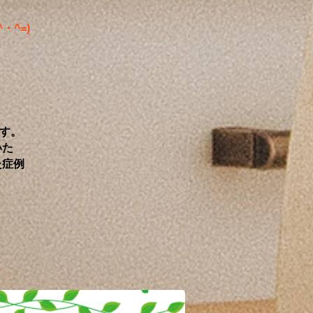
^・^=)
す。
いた
た症例