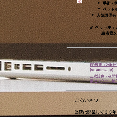
＊ 手術・往診 
＊ 
＊ 入院設備有り
※ ペットホテル・
患者様のみ対応
​ 
ER練馬（24hセ
(er-animal.jp)
二次診療・夜
療センター｜埼玉県 
​
ごあいさつ
院長
当院は開業して３３年に