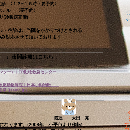
〈１３~１５時・要予約〉
ペットホテル 〈要予約〉
♡
(冷暖房完備)
往診は、当院をかかりつけとされる
させて頂いております
↓
夜間診療はこちら ↓
ンター） | ER動物救急センター
間救急動物病院｜日本小動物医
(jsamc.jp)
​
 太田 亮
受
す
なります。(2008年、小平市より移転)