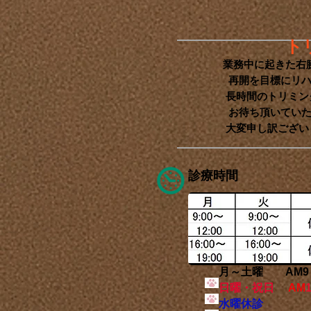
ト
業務中に起きた右
再開を目標にリハビリ
長時間のトリミング作
お待ち頂いていた皆様
大変申し訳ございま
診療時間
月～土曜 AM9：00
日曜・祝日
AM
水曜休診