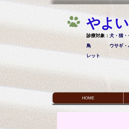
やよい
診療対象：
犬・猫・
鳥 ウサギ・ハ
レット
HOME