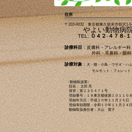
住所
〒203-0032 東京都東久留米市前沢1-5
やよい動物病
TEL:
０４２
-
４７８
-
１
診療科目
：皮膚科・アレルギー科
外科・耳鼻科・眼科・歯
診療対象
：
犬・猫・小鳥・ウサギ・ハ
モルモット・フェレット
〈動物取扱業〉
院長： 太田 亮
​ 保管：第２３０４７１号
登録番号：１８東京都保第１０１１０
登録年月日：平成２０年１１月２５日
登録有効期限：令和１０年１１月２４
動物取扱責任者：大山 寛子