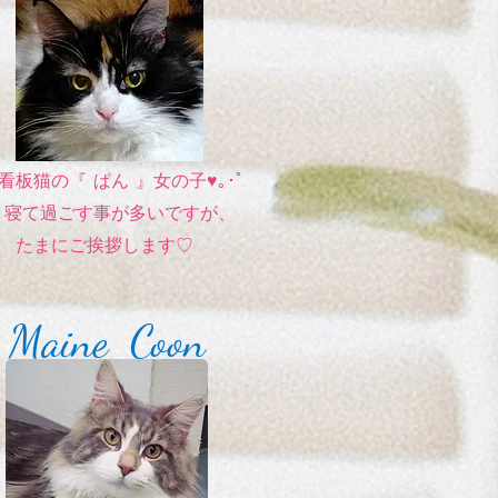
･ﾟ看板猫の『 ぱん 』女の子♥｡･ﾟ
過ごす事が多いですが、
にご挨拶します♡
Maine Coon