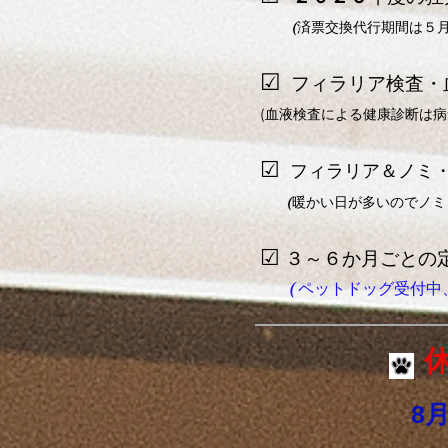
(済票交換代行期間は５
☑
フィラリア検査・
(
血液検査による健康診断は病
☑
フィラリア＆ノミ
(暖かい日が多いのでノミ
☑
３～６か月ごとの
( ペットドッグ受付
8月18
8月27日
​ 9月1