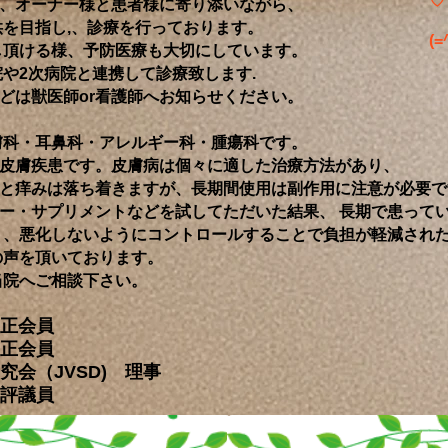
♡
、オーナー様と患者様に寄り添いながら、
を目指し,、診療を行っております。
(=
頂ける様、予防医療も大切にしています。
2次病院と連携して診療致します.
は獣医師or看護師へお知らせください。
膚科・耳鼻科・アレルギー科・腫瘍科です。
皮膚疾患です。皮膚病は個々に適した治療方法があり、
と痒みは落ち着きますが、長期間使用は副作用に注意が必要で
ー・サプリメントなどを試してただいた結果、 長期で患って
、悪化しないようにコントロールすることで負担が軽減され
の声を頂いております。
院へご相談下さい。
正会員
正会員
会（JVSD) 理事
評議員