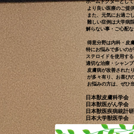
ホームドクターとして
より良い医療のご提供
また、元気にお過ごし
難しい症例は大学病院や
解らない事・ご心配など
得意分野は内科・皮
特にお悩みで多いのが
ステロイドを使用する
適切な治療・シャンプ
皮膚病が改善されたり
​ が多々有り、お喜び
お悩みの方は、ぜひ当
日本獣皮膚科学会 
日本獣医がん学会 
日本獣医疾病統計研究
日本大学獣医学会 