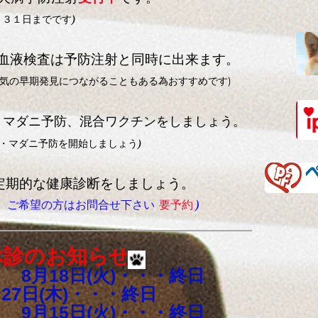
月３１日までです)
血液検査は予防注射と同時に出来ます。
気の早期発見につながることもある為おすすめです)
・マダニ予防、混合ワクチンをしましょう。
・マダニ予防を開始しましょう)
定期的な健康診断をしましょう。
中、ご希望の方はお問合せ下さい
要予約
)
休診のお知らせ
日(火)・・・終日
(木)・・・終日
5日(火)・・・終日