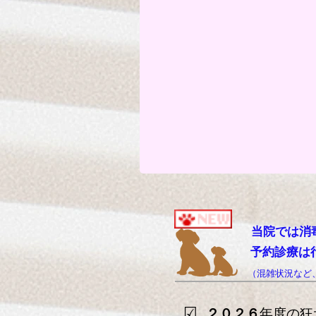
当院では消毒・換
予約診療は
​
（混雑状況など
☑
狂
２０２６
年度の