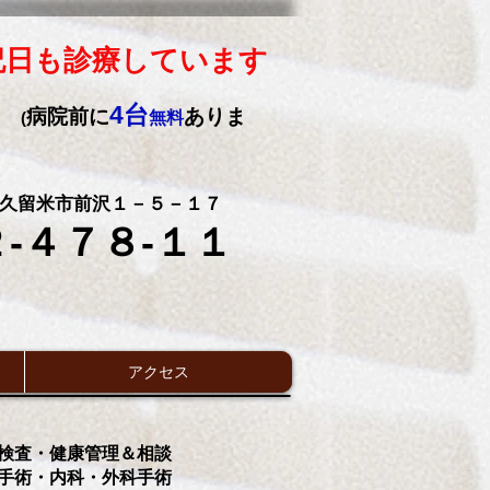
祝日も診療しています
4台
病院前に
ありま
(
無料
2 東久留米市前沢１－５－１７
-４７８-１１
アクセス
検査・健康管理＆相談
術・内科・外科手術