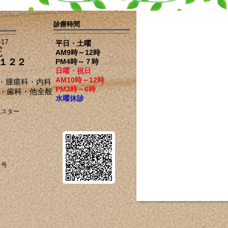
診療時間
-17
平日・土曜
院
AM9時～12時
１２２
PM4時～７時
日曜・祝日
AM10時～12時
・腫瘍科・内科
PM3時～6時
科・他全般
水曜休診
ムスター
８号
日