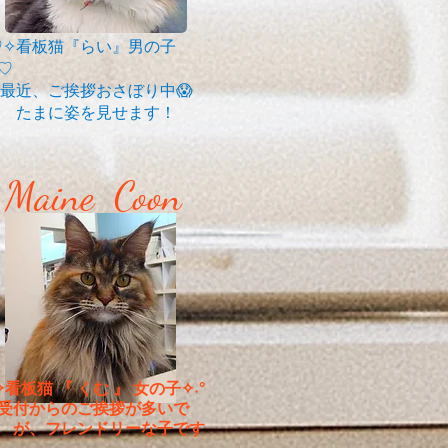
✧看板猫『らい』男の子
✧♡
最近、ご挨拶おさぼり中😱
たまに姿を見せます！
Maine Coon
°˖✧看板猫 『 くむ 』 女の子✧˖°
付からのご挨拶が多いで
 が、フレンドリーな子です