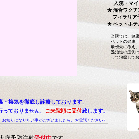
入院・マイク
★ 混合ワクチ
フィラリア予
★
ペットホテ
当院では、健康診
ペットの健康、飼
最優先に考え、日
​ 難治性の症例は
して
治療して
気を徹底し診療しております。
行っておりません、
ご来院順に受付
致します。
、お知りになりたい事がございましたら、お電話ください）
犬病予防注射
受付中
です。