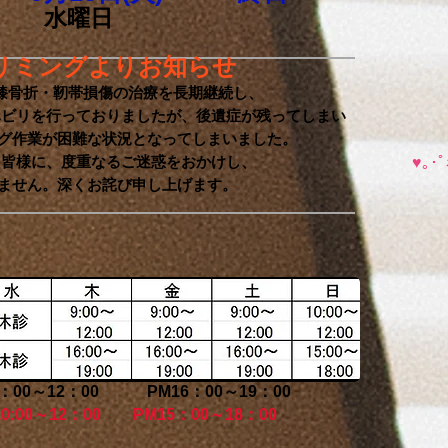
水曜日
リミングよりお知らせ
膝骨折・靭帯損傷の治療を長期継続し、
を行っておりましたが、後遺症が残ってしまい
業が困難な状況となってしまいました。
♥｡
に、度重なるご迷惑をおかけし、
せん。深く
お詫び申し上げます。
寝て
たま
～12：00 PM16：00～19：00
10:00～12：00 PM15：00～18：00