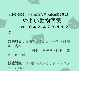
〒203-0032 東京都東久留米市前沢1-5-17
やよい動物病院
Tel: ０４２
-
４７８
-
１１２
２
診療科目
：皮膚科・アレルギー科・腫瘍
科・内科・
外科・耳鼻科・眼科・歯
科・他全般
診療対象
：
犬・猫・小鳥・ウサギ・ハムスタ
ー・フェレット・
その他小動物
- Micro-chips
- Surgical procedures
- Grooming
- Boarding
住所