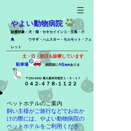
やよい動物病院
診療対象：
犬・猫・セキセイインコ・文鳥・小
鳥 ウサギ・ハムスター・
モルモット・フェ
レット
土・日・祝日も診療しています
駐車場
4台
病院前に
ありま
(
無料
す
)
〒203-0032 東久留米市前沢１－５－１７
０４２-４７８-１１２２
ペットホテルのご案内
飼い主様がご旅行などでお出か
けの際には、やよい動物病院の
ペットホテルをご利用くださ