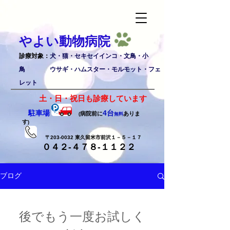
やよい動物病院
診療対象：
犬・猫・セキセイインコ・文鳥・小
鳥 ウサギ・ハムスター・
モルモット・フェ
レット
土・日・祝日も診療しています
駐車場
4台
病院前に
ありま
(
無料
す
)
〒203-0032 東久留米市前沢１－５－１７
０４２-４７８-１１２２
ブログ
後でもう一度お試しく